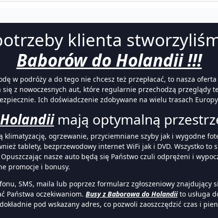
otrzeby klienta stworzyli
Baborów do Holandii !!!
odę w podróży a do tego nie chcesz też przepłacać, to nasza oferta
 się z nowoczesnych aut, które regularnie przechodzą przeglądy t
 bezpiecznie. Ich doświadczenie zdobywane na wielu trasach Europ
Holandii
mają optymalną przestrze
limatyzację, ogrzewanie, przyciemniane szyby jak i wygodne fotele
ież tablety, bezprzewodowy internet WiFi jak i DVD. Wszystko to s
 Opuszczając nasze auto będą się Państwo czuli odprężeni i wypocz
ne promocje i bonusy.
onu, SMS, maila lub poprzez formularz zgłoszeniowy znajdujący się
tać Państwa oczekiwaniom.
Busy z Baborowa do Holandii
to usługa do
okładnie pod wskazany adres, co pozwoli zaoszczędzić czas i pien