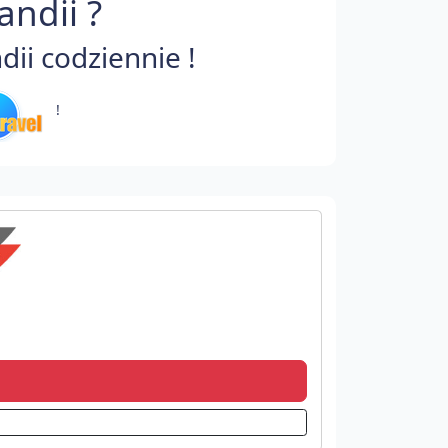
ndii ?
i codziennie !
!