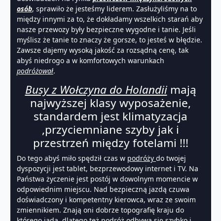
osób
, sprawiło że jesteśmy liderem. Zasłużyliśmy na to
między innymi za to, że dokładamy wszelkich starań aby
nasze przewozy były bezpieczne wygodne i tanie. Jeśli
myślisz że tanie to znaczy że gorsze, to jesteś w błędzie.
Zawsze dajemy wysoką jakość za rozsądną cenę, tak
abyś niedrogo a w komfortowych warunkach
podróżował
.
Busy z Wołczyna do Holandii
mają
najwyższej klasy wyposażenie,
standardem jest klimatyzacja
,przyciemniane szyby jak i
przestrzeń między fotelami !!!
Do tego abyś miło spędził czas w
podróży
do twojej
dyspozycji jest tablet, bezprzewodowy internet i TV. Na
Państwa życzenie jest postój w dowolnym momencie w
odpowiednim miejscu. Nad bezpieczną jazdą czuwa
doświadczony i kompetentny kierowca, wraz ze swoim
zmiennikiem. Znają oni dobrze topografię kraju do
którego jadą, dlatego też podróż odbywa się szybko i