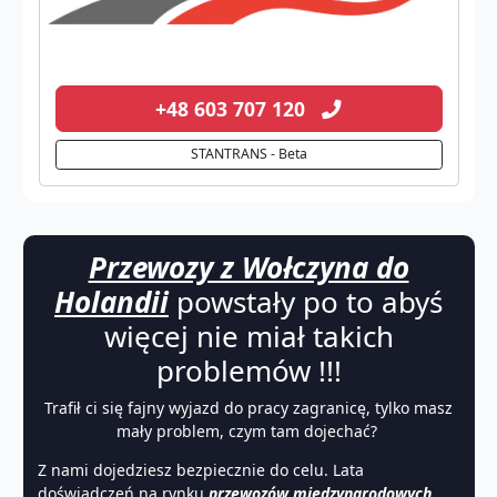
+48 603 707 120
STANTRANS - Beta
Przewozy z Wołczyna do
Holandii
powstały po to abyś
więcej nie miał takich
problemów !!!
Trafił ci się fajny wyjazd do pracy zagranicę, tylko masz
mały problem, czym tam dojechać?
Z nami dojedziesz bezpiecznie do celu. Lata
doświadczeń na rynku
przewozów międzynarodowych