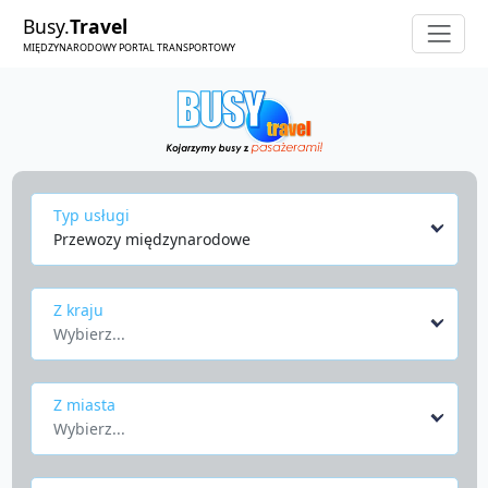
Busy.
Travel
MIĘDZYNARODOWY PORTAL TRANSPORTOWY
Typ usługi
Przewozy międzynarodowe
Z kraju
Wybierz...
Z miasta
Wybierz...