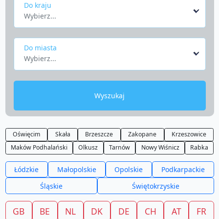
Do kraju
Wybierz...
Do miasta
Wybierz...
Wyszukaj
Oświęcim
Skała
Brzeszcze
Zakopane
Krzeszowice
Maków Podhalański
Olkusz
Tarnów
Nowy Wiśnicz
Rabka
Łódzkie
Małopolskie
Opolskie
Podkarpackie
Śląskie
Świętokrzyskie
GB
BE
NL
DK
DE
CH
AT
FR