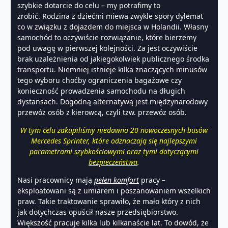
szybkie dotarcie do celu – my potrafimy to
zrobić. Rodzina z dziećmi miewa zwykle spory dylemat
co w związku z dojazdem do miejsca w Holandii. Własny
samochód to oczywiście rozwiązanie, które bierzemy
pod uwagę w pierwszej kolejności. Za jest oczywiście
brak uzależnienia od jakiegokolwiek publicznego środka
transportu. Niemniej istnieje kilka znaczących minusów
tego wyboru choćby ograniczenia bagażowe czy
konieczność prowadzenia samochodu na długich
dystansach. Dogodną alternatywą jest międzynarodowy
przewóz osób z kierowcą, czyli tzw. przewóz osób.
W tym celu zakupiliśmy niedawno 20 nowoczesnych busów
Mercedes Sprinter, które odznaczają się najlepszymi
parametrami szybkościowymi oraz tymi dotyczącymi
bezpieczeństwa
.
Nasi pracownicy mają
pełen komfort
pracy –
eksploatowani są z umiarem i poszanowaniem wszelkich
praw. Takie traktowanie sprawiło, że mało który z nich
jak dotychczas opuścił nasze przedsiębiorstwo.
Większość pracuje kilka lub kilkanaście lat. To dowód, że