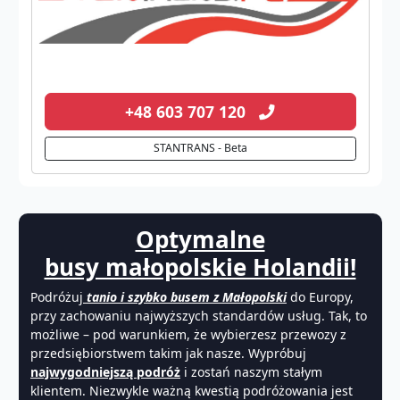
+48 603 707 120
STANTRANS - Beta
Optymalne
busy małopolskie Holandii!
Podróżuj
tanio i szybko busem z Małopolski
do Europy,
przy zachowaniu najwyższych standardów usług. Tak, to
możliwe – pod warunkiem, że wybierzesz przewozy z
przedsiębiorstwem takim jak nasze. Wypróbuj
najwygodniejszą podróż
i zostań naszym stałym
klientem. Niezwykle ważną kwestią podróżowania jest