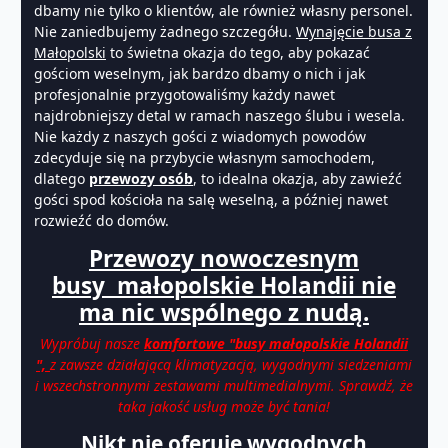
dbamy nie tylko o klientów, ale również własny personel.
Nie zaniedbujemy żadnego szczegółu.
Wynajęcie busa z
Małopolski
to świetna okazja do tego, aby pokazać
gościom weselnym, jak bardzo dbamy o nich i jak
profesjonalnie przygotowaliśmy każdy nawet
najdrobniejszy detal w ramach naszego ślubu i wesela.
Nie każdy z naszych gości z wiadomych powodów
zdecyduje się na przybycie własnym samochodem,
dlatego
przewozy osób
, to idealna okazja, aby zawieźć
gości spod kościoła na salę weselną, a później nawet
rozwieźć do domów.
Przewozy nowoczesnym
busy małopolskie Holandii nie
ma nic wspólnego z nudą.
Wypróbuj nasze
komfortowe "busy małopolskie Holandii
",
z zawsze działającą klimatyzacją, wygodnymi siedzeniami
i wszechstronnymi zestawami multimedialnymi. Sprawdź, że
taka jakość usług może być tania!
Nikt nie oferuje wygodnych