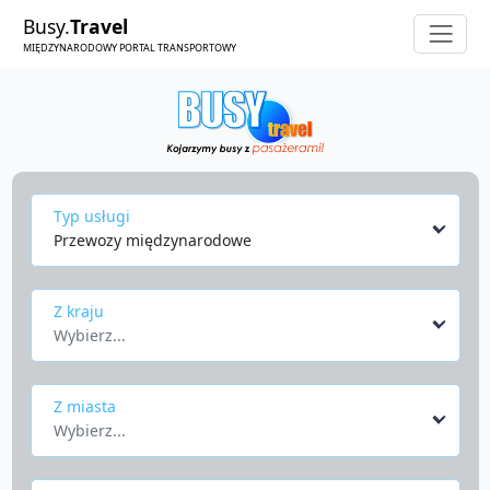
Busy.
Travel
MIĘDZYNARODOWY PORTAL TRANSPORTOWY
Typ usługi
Przewozy międzynarodowe
Z kraju
Wybierz...
Z miasta
Wybierz...