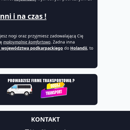
ni i na czas !
esz nogi oraz przyjmiesz zadowalającą Cię
ię
maksymalnie komfortowo
. Żadna inna
 województwa podkarpackiego
do
Holandii
, to
KONTAKT