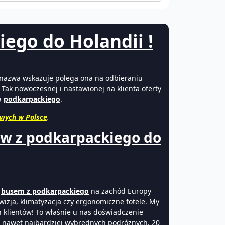
ego do Holandii !
a nazwa wskazuje polega ona na odbieraniu
Tak nowoczesnej i nastawionej na klienta oferty
a
podkarpackiego
.
wych w Polsce
.
ów z podkarpackiego do
ż
busem z podkarpackiego
na zachód Europy
wizja, klimatyzacja czy ergonomiczne fotele. My
h klientów! To właśnie u nas doświadczenie
ta nawet
najbardziej
wybrednych podróżnych. 20