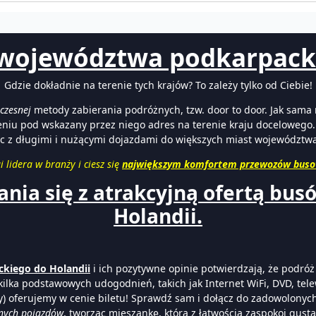
 województwa podkarpacki
Gdzie dokładnie na terenie tych krajów? To zależy tylko od Ciebie!
czesnej
metody zabierania podróżnych, tzw. door to door. Jak sam
niu pod wskazany przez niego adres na terenie kraju docelowego. 
iec z długimi i nużącymi dojazdami do większych miast województw
 lidera w branży i ciesz się
największym komfortem przewozów buso
nia się z atrakcyjną ofertą bus
Holandii.
ckiego do Holandii
i ich pozytywne opinie potwierdzają, że podró
 kilka podstawowych udogodnień, takich jak Internet WiFi, DVD, tele
y) oferujemy w cenie biletu! Sprawdź sam i dołącz do zadowolonyc
nych pojazdów
, tworząc mieszankę, która z łatwością zaspokoi gus