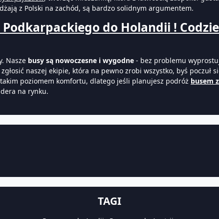
dżają z Polski na zachód, są bardzo solidnym argumentem.
 Podkarpackiego do Holandii ! Codzien
ny. Nasze
busy są nowoczesne i wygodne
- bez problemu wyprostuj
zgłosić naszej ekipie, która na pewno zrobi wszystko, byś poczuł s
 takim poziomem komfortu, dlatego jeśli planujesz podróż
b
us
em z
idera na rynku.
TAGI