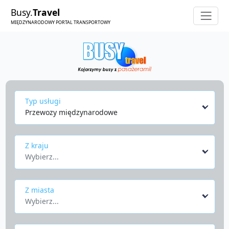
Busy.
Travel
MIĘDZYNARODOWY PORTAL TRANSPORTOWY
Typ usługi
Przewozy międzynarodowe
Z kraju
Wybierz...
Z miasta
Wybierz...