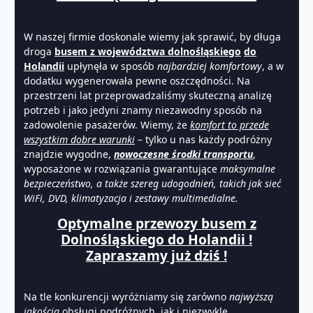
W naszej firmie doskonale wiemy jak sprawić, by długa
droga
busem z województwa dolnośląskiego
do
Holandii
upłynęła w sposób
najbardziej komfortowy
, a w
dodatku wygenerowała pewne oszczędności. Na
przestrzeni lat przeprowadzaliśmy skuteczną analizę
potrzeb i jako jedyni znamy niezawodny sposób na
zadowolenie pasażerów. Wiemy, że
komfort to przede
wszystkim dobre warunki
– tylko u nas każdy podróżny
znajdzie wygodne,
nowoczesne środki transportu
,
wyposażone w rozwiązania gwarantujące
maksymalne
bezpieczeństwo, a także szereg udogodnień, takich jak sieć
WiFi, DVD, klimatyzacja i zestawy multimedialne.
Optymalne przewozy busem z
Dolnośląskiego do Holandii !
Zapraszamy już dziś !
Na tle konkurencji wyróżniamy się zarówno
najwyższą
jakością
obsługi podróżnych, jak i niezwykle