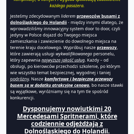
każdego pasażera.
Jesteśmy zdecydowanym
liderem
przewozów busami z
dolnośląskiego do Holandii
- między innymi dlatego, że
wprowadziliśmy innowacyjny system door to door, czyli
jedyny w Polsce dojazd do Twojego miejsca
zamieszkania i zawiezienie do dowolnego miejsca na
terenie kraju docelowego. Wypróbuj nasze
przewozy
,
które zawierają usługi
wykwalifikowanego
personelu,
który zapewnia
najwyższą jakość usług
. Każdy – od
obsługi, po kierowców przechodzi szkolenie, po którym
wie wszystko temat bezpiecznej, wygodnej i taniej
podróżny
. Nasze
komfortowe i bezpieczne przewozy
busem są w dodatku atrakcyjne cenowo
, bo nasze stawki
są wyjątkowe, wyróżniamy się na tym tle spośród
konkurencji.
Dysponujemy nowiutkimi 20
Mercedesami Spritnerami, które
codziennie odjeżdżają z
Dolnośląskiego do Holandii.