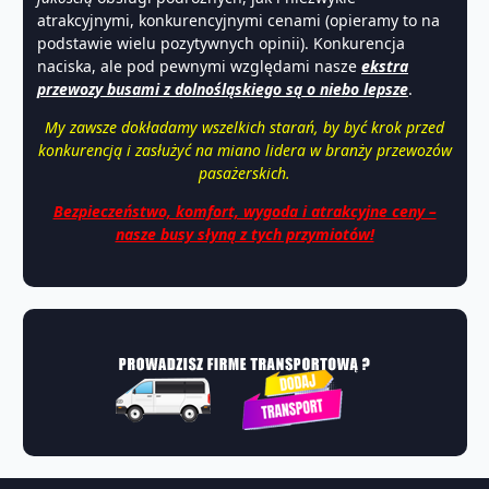
atrakcyjnymi, konkurencyjnymi cenami (opieramy to na
podstawie wielu pozytywnych opinii). Konkurencja
naciska, ale pod pewnymi względami nasze
ekstra
przewozy busami z dolnośląskiego są o niebo lepsze
.
My zawsze dokładamy wszelkich starań, by być krok przed
konkurencją i zasłużyć na miano lidera w branży przewozów
pasażerskich.
Bezpieczeństwo, komfort, wygoda i atrakcyjne ceny –
nasze busy słyną z tych przymiotów!