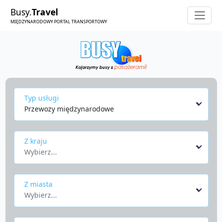
Busy.
Travel
MIĘDZYNARODOWY PORTAL TRANSPORTOWY
Typ usługi
Przewozy międzynarodowe
Z kraju
Wybierz...
Z miasta
Wybierz...