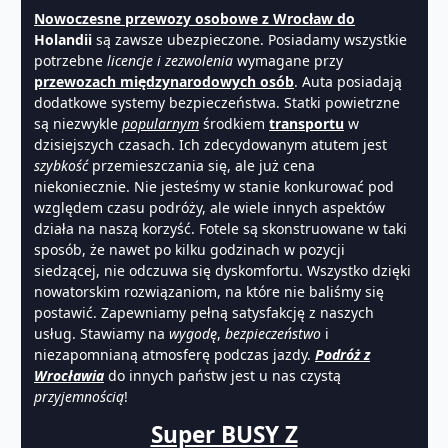
Nowoczesne przewozy osobowe z Wrocław do
Holandii
są zawsze ubezpieczone. Posiadamy wszystkie
potrzebne
licencje i zezwolenia
wymagane przy
przewozach międzynarodowych osób
. Auta posiadają
dodatkowe systemy bezpieczeństwa. Statki powietrzne
są niezwykle
popularnym
środkiem
transportu
w
dzisiejszych czasach. Ich zdecydowanym atutem jest
szybkość
przemieszczania się, ale już cena
niekoniecznie. Nie jesteśmy w stanie konkurować pod
względem czasu podróży, ale wiele innych aspektów
działa na naszą korzyść. Fotele są skonstruowane w taki
sposób, że nawet po kilku godzinach w pozycji
siedzącej, nie odczuwa się dyskomfortu. Wszystko dzięki
nowatorskim rozwiązaniom, na które nie baliśmy się
postawić. Zapewniamy pełną satysfakcję z naszych
usług. Stawiamy na
wygodę
,
bezpieczeństwo
i
niezapomnianą atmosferę podczas jazdy.
Podróż z
Wrocławia
do innych państw jest u nas czystą
przyjemnością
!
Super BUSY Z