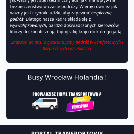
jak ważny jest stan techniczny aut, jaki ma wpływ na
bezpieczeństwo w czasie podróży. Wiemy również jak
ważny jest czynnik ludzki, aby zapewnić
bezpieczną
podróż
. Dlatego nasza kadra składa się z
wykwalifikowanych
, bardzo doświadczonych kierowców,
którzy doskonale znają topografię kraju do którego jadą.
Zadzwoń do nas, a gwarantujemy
podróż
w komfortowych i
bezpiecznych warunkach !
Busy Wrocław Holandia !
PORTAL TRANSPORTOWY