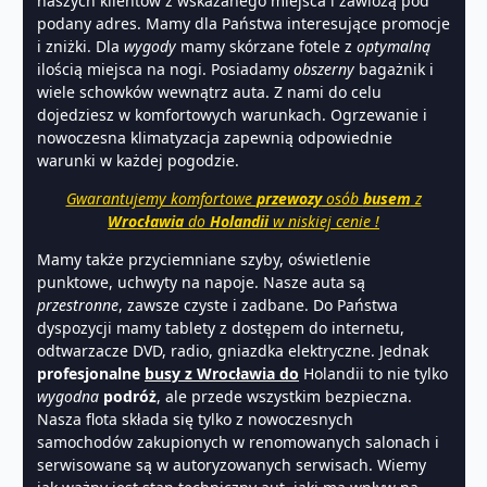
naszych klientów z wskazanego miejsca i zawiozą pod
podany adres. Mamy dla Państwa interesujące promocje
i zniżki. Dla
wygody
mamy skórzane fotele z
optymalną
ilością miejsca na nogi. Posiadamy
obszerny
bagażnik i
wiele schowków wewnątrz auta. Z nami do celu
dojedziesz w komfortowych warunkach. Ogrzewanie i
nowoczesna klimatyzacja zapewnią odpowiednie
warunki w każdej pogodzie.
Gwarantujemy komfortowe
przewozy
osób
busem
z
Wrocławia
do
Holandii
w niskiej cenie !
Mamy także przyciemniane szyby, oświetlenie
punktowe, uchwyty na napoje. Nasze auta są
przestronne
, zawsze czyste i zadbane. Do Państwa
dyspozycji mamy tablety z dostępem do internetu,
odtwarzacze DVD, radio, gniazdka elektryczne. Jednak
profesjonalne
busy z Wrocławia do
Holandii to nie tylko
wygodna
podróż
, ale przede wszystkim bezpieczna.
Nasza flota składa się tylko z nowoczesnych
samochodów zakupionych w renomowanych salonach i
serwisowane są w autoryzowanych serwisach. Wiemy