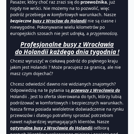
Pasażer, który choć raz zrazi się do
przewoźnika
, już
nigdy nie wróci. Nie możemy na to pozwolić, więc
podróż przebiega w
komfortowych
warunkach. Nasze
bezpieczne
busy z Wrocław do Holandii
nie są ciasne i
niewygodne. Pokonywanie wielu kilometrów po
europejskich szosach nie jest udręką, a
przyjemnością
.
Profesjonalne busy z Wrocławia
do Holandii każdego dnia tygodnia !
Chcesz wyruszyć w ciekawą podróż do pięknego kraju
jakim jest Holandii ? Może pracujesz za granicą, ale nie
masz czym dojechać?
Chcesz odwiedzić dawno nie widzianych znajomych?
Odpowiedzią na te pytania są
przewozy z Wrocławia do
Holandii . Jest to oferta skierowana do tych, którzy lubią
podróżować w komfortowych i bezpiecznych warunkach.
Nasza firma posiada wieloletnie doświadczenie na rynku
przewozów i dlatego potrafimy sprostać potrzebom
nawet najbardziej wymagających klientów. Nasze
optymalne
busy z Wrocławia do
Holandii
odbiorą