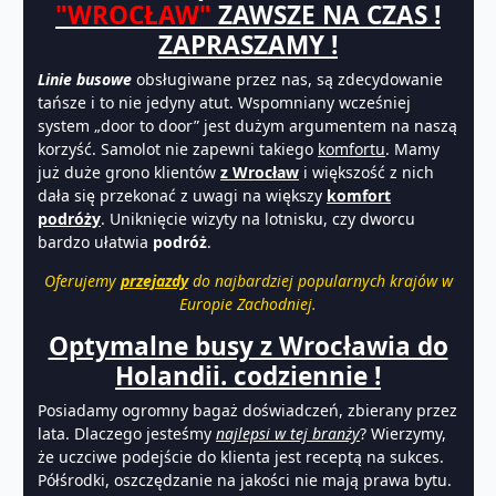
"WROCŁAW"
ZAWSZE NA CZAS !
ZAPRASZAMY !
Linie busowe
obsługiwane przez nas, są zdecydowanie
tańsze i to nie jedyny atut. Wspomniany wcześniej
system „door to door” jest dużym argumentem na naszą
korzyść. Samolot nie zapewni takiego
komfortu
. Mamy
już duże grono klientów
z Wrocław
i większość z nich
dała się przekonać z uwagi na większy
komfort
podróży
. Uniknięcie wizyty na lotnisku, czy dworcu
bardzo ułatwia
podróż
.
Oferujemy
przejazdy
do najbardziej popularnych krajów w
Europie Zachodniej.
Optymalne busy z Wrocławia do
Holandii. codziennie !
Posiadamy ogromny bagaż doświadczeń, zbierany przez
lata. Dlaczego jesteśmy
najlepsi w tej branży
? Wierzymy,
że uczciwe podejście do klienta jest receptą na sukces.
Półśrodki, oszczędzanie na jakości nie mają prawa bytu.