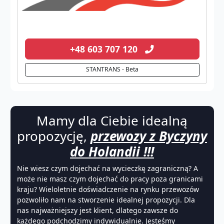
+48 603 707 120
STANTRANS - Beta
Mamy dla Ciebie idealną
propozycję,
przewozy z Byczyny
do Holandii !!!
Nie wiesz czym dojechać na wycieczkę zagraniczną? A
może nie masz czym dojechać do pracy poza granicami
kraju? Wieloletnie doświadczenie na rynku przewozów
pozwoliło nam na stworzenie idealnej propozycji. Dla
nas najważniejszy jest klient, dlatego zawsze do
każdego podchodzimy indywidualnie. Jesteśmy