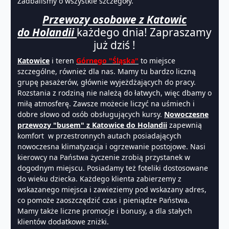
Zadbaliśmy o wszystkie szczegóły.
Przewozy osobowe z Katowic
do Holandii
każdego dnia! Zapraszamy
już dziś !
Katowice
i teren
Górnego "Śląska
"
to miejsce
szczególne, również dla nas. Mamy tu bardzo liczną
grupę pasażerów, głównie wyjeżdżających do pracy.
Rozstania z rodziną nie należą do łatwych, więc dbamy o
miłą atmosferę. Zawsze możecie liczyć na uśmiech i
dobre słowo od osób obsługujących kursy.
Nowoczesne
przewozy "busem" z Katowice do Holandii
zapewnią
komfort w przestronnych autach posiadających
nowoczesna klimatyzacja i ogrzewanie postojowe. Nasi
kierowcy na Państwa życzenie zrobią przystanek w
dogodnym miejscu. Posiadamy też foteliki dostosowane
do wieku dziecka. Każdego klienta zabierzemy z
wskazanego miejsca i zawieziemy pod wskazany adres,
co pomoże zaoszczędzić czas i pieniądze Państwa.
Mamy także liczne promocje i bonusy, a dla stałych
klientów dodatkowe zniżki.