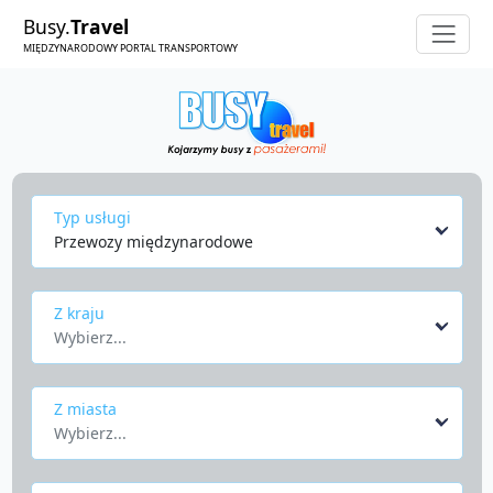
Busy.
Travel
MIĘDZYNARODOWY PORTAL TRANSPORTOWY
Typ usługi
Przewozy międzynarodowe
Z kraju
Wybierz...
Z miasta
Wybierz...