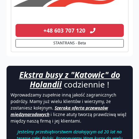
+48 603 707 120
STANTRANS - Beta
Ekstra busy z "Katowic" do
Holandii
codziennie !
Wprowadzamy zupełnie inną jakość zagranicznych
podróży. Mamy już wielu klientów i wierzymy, że
zostaniesz kolejnym.
Szeroka oferta przewozów
międzynarodowych
i liczne atuty tworzą prawdziwą więź
między naszą firmą i jej klientami.
Jesteśmy przedsiębiorstwem działającym od 20 lat na
terenie całej Polski. Proponujemy Wam kursy do wielu