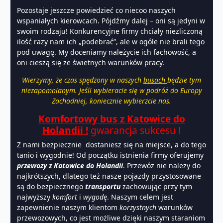
Pozostaje jeszcze powiedzieć co niecoo naszych
wspaniałych kierowcach. Pójdźmy dalej – oni są jedyni w
swoim rodzaju! Konkurencyjne firmy chciały niezliczoną
ilość razy nam ich „podebrać”, ale w ogóle nie brali tego
pod uwagę. My doceniamy należycie ich fachowość, a
oni cieszą się ze świetnych warunków pracy.
Wierzymy, że czas spędzony w naszych
busach
będzie tym
niezapomnianym. Jeśli wybieracie się w podróż do Europy
Zachodniej, koniecznie wybierzcie nas.
Komfortowy bus z Katowice do
Holandii !
gwarancja sukcesu !
Z nami bezpiecznie dostaniesz się na miejsce, a do tego
tanio i wygodnie! Od początku istnienia firmy oferujemy
przewozy z Katowice do Holandii
. Przewóz nie należy do
najkrótszych, dlatego też nasze pojazdy przystosowane
są do bezpiecznego
transportu
zachowując przy tym
najwyższy
komfort
i
wygodę
. Naszym celem jest
zapewnienie naszym klientom
korzystnych
warunków
przewozowych, co jest możliwe dzięki naszym staraniom