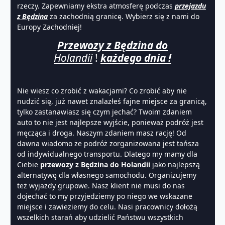
rzeczy. Zapewniamy ekstra atmosferę podczas
przejazdu
z Będzina
za zachodnią granicę. Wybierz się z nami do
Europy Zachodniej!
Przewozy z Będzina do
Holandii
!
każdego dnia !
Nie wiesz co zrobić z wakacjami? Co zrobić aby nie
nudzić się, już nawet znalazłeś fajne miejsce za granicą,
tylko zastanawiasz się czym jechać? Twoim zdaniem
auto to nie jest najlepsze wyjście, ponieważ podróż jest
męcząca i droga. Naszym zdaniem masz rację! Od
dawna wiadomo że podróż zorganizowana jest tańsza
od indywidualnego transportu. Dlatego my mamy dla
Ciebie
przewozy z Będzina do Holandii
jako najlepszą
alternatywę dla własnego samochodu. Organizujemy
też wyjazdy grupowe. Nasz klient nie musi do nas
dojechać to my przyjedziemy po niego we wskazane
miejsce i zawieziemy do celu. Nasi pracownicy dołożą
wszelkich starań aby udzielić Państwu wszystkich