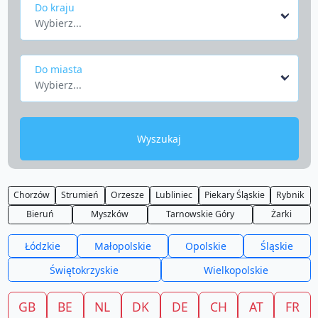
Do kraju
Wybierz...
Do miasta
Wybierz...
Wyszukaj
Chorzów
Strumień
Orzesze
Lubliniec
Piekary Śląskie
Rybnik
Bieruń
Myszków
Tarnowskie Góry
Żarki
Łódzkie
Małopolskie
Opolskie
Śląskie
Świętokrzyskie
Wielkopolskie
GB
BE
NL
DK
DE
CH
AT
FR