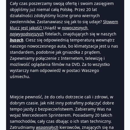
Cały czas poszerzamy swoją ofertę i swoim zasięgiem
objęliśmy już niemal całą Polskę. Przez 20 lat
działalności zdobyliśmy liczne grono wiernych
zwolenników. Zastanawiasz się jak to się udaje?
Słowem
klucz jest jakość!
Usiądź w
nowoczesnych,
najwygodniejszych
fotelach, znajdujących się w naszych
busach
. Ciesz się odpowiednią temperaturą wewnątrz
naszego nowoczesnego auta, bo klimatyzacja jest u nas
standardem, podobnie jak gniazdka z prądem.
Zapewniamy połączenie z Internetem, telewizję i
możliwość oglądania filmów na DVD. Za to wszystko
wystarczy nam odpowiedź w postaci Waszego
uśmiechu.
Miejcie pewność, że do celu dotrzecie cali i zdrowi, w
dobrym czasie. Jak nikt inny potrafimy połączyć dobre
tempo jazdy z bezpieczeństwem. Zabieramy Was na
wojaż Mercedesem Sprinterem. Posiadamy 20 takich
samochodów, cały czas dbając o ich stan techniczny.
Zatrudniamy
wspaniałych
kierowców, znających się na