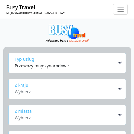
Busy.
Travel
MIĘDZYNARODOWY PORTAL TRANSPORTOWY
Typ usługi
Przewozy międzynarodowe
Z kraju
Wybierz...
Z miasta
Wybierz...