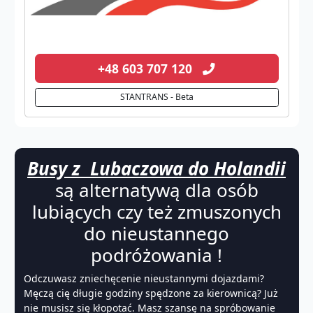
+48 603 707 120
STANTRANS - Beta
Busy z Lubaczowa do Holandii
są alternatywą dla osób
lubiących czy też zmuszonych
do nieustannego
podróżowania !
Odczuwasz zniechęcenie nieustannymi dojazdami?
Męczą cię długie godziny spędzone za kierownicą? Już
nie musisz się kłopotać. Masz szansę na spróbowanie