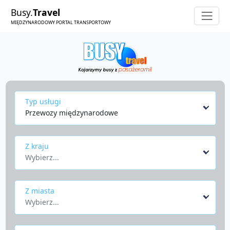
Busy.
Travel
MIĘDZYNARODOWY PORTAL TRANSPORTOWY
Typ usługi
Przewozy międzynarodowe
Z kraju
Wybierz...
Z miasta
Wybierz...