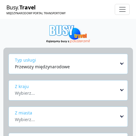
Busy.
Travel
MIĘDZYNARODOWY PORTAL TRANSPORTOWY
Typ usługi
Przewozy międzynarodowe
Z kraju
Wybierz...
Z miasta
Wybierz...