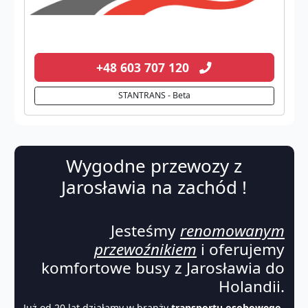
+48 603 707 120
STANTRANS - Beta
Wygodne przewozy z
Jarosławia na zachód !
Jesteśmy
renomowanym
przewoźnikiem
i oferujemy
komfortowe busy z Jarosławia do
Holandii.
Już od 20 lat działamy w branży
transportu osobowego
,