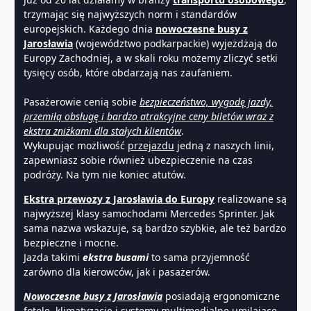
trzymając się najwyższych norm i standardów
europejskich. Każdego dnia
nowoczesne busy z
Jarosławia
(województwo podkarpackie) wyjeżdżają do
Europy Zachodniej, a w skali roku możemy zliczyć setki
tysięcy osób, które obdarzają nas zaufaniem.
Pasażerowie cenią sobie
bezpieczeństwo, wygodę jazdy,
przemiłą obsługę i bardzo atrakcyjne ceny biletów wraz z
ekstra zniżkami dla stałych klientów
.
Wykupując możliwość
przejazdu
jedną z naszych linii,
zapewniasz sobie również ubezpieczenie na czas
podróży. Na tym nie koniec atutów.
Ekstra przewozy z Jarosławia do Europy
realizowane są
najwyższej klasy samochodami Mercedes Sprinter. Jak
sama nazwa wskazuje, są bardzo szybkie, ale też bardzo
bezpieczne i mocne.
Jazda takimi
ekstra busami
to sama przyjemność
zarówno dla kierowców, jak i pasażerów.
Nowoczesne busy z Jarosławia
posiadają ergonomiczne
fotele, klimatyzację i systemy multimedialne umilające