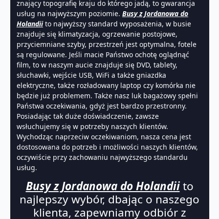
znający topografię kraju do którego jadą, to gwarancja
usług na najwyższym poziomie.
Busy z Jordanowa do
Holandii
to najwyższy standard wyposażenia, w busie
znajduje się klimatyzacja, ogrzewanie postojowe,
przyciemniane szyby, przestrzeń jest optymalna, fotele
są regulowane. Jeśli macie Państwo ochotę oglądnąć
film, to w naszym aucie znajduje się DVD, tablety,
słuchawki, wejście USB, WiFi a także gniazdka
elektryczne, także rozładowany laptop czy komórka nie
będzie już problemem. Także nasz luk bagażowy spełni
Państwa oczekiwania, gdyż jest bardzo przestronny.
Posiadając tak duże doświadczenie, zawsze
wsłuchujemy się w potrzeby naszych klientów.
Wychodząc naprzeciw oczekiwaniom, nasza cena jest
dostosowana do potrzeb i możliwości naszych klientów,
oczywiście przy zachowaniu najwyższego standardu
usług.
Busy z Jordanowa do Holandii
to
najlepszy wybór, dbając o naszego
klienta, zapewniamy odbiór z