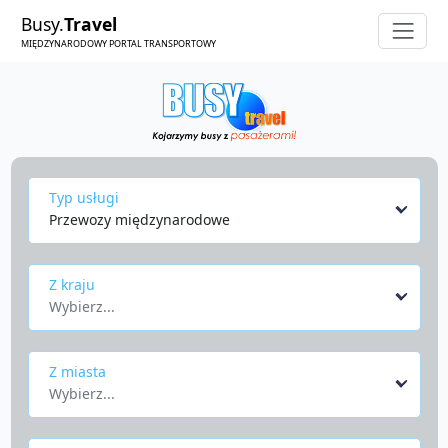
Busy.
Travel
MIĘDZYNARODOWY PORTAL TRANSPORTOWY
Typ usługi
Przewozy międzynarodowe
Z kraju
Wybierz...
Z miasta
Wybierz...