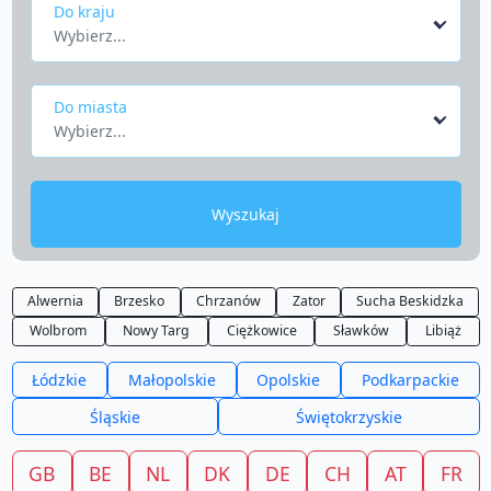
Do kraju
Wybierz...
Do miasta
Wybierz...
Wyszukaj
Alwernia
Brzesko
Chrzanów
Zator
Sucha Beskidzka
Wolbrom
Nowy Targ
Ciężkowice
Sławków
Libiąż
Łódzkie
Małopolskie
Opolskie
Podkarpackie
Śląskie
Świętokrzyskie
GB
BE
NL
DK
DE
CH
AT
FR