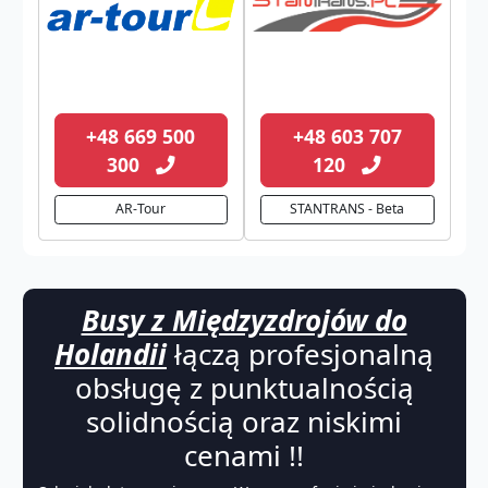
+48 669 500
+48 603 707
300
120
AR-Tour
STANTRANS - Beta
Busy z Międzyzdrojów do
Holandii
łączą profesjonalną
obsługę z punktualnością
solidnością oraz niskimi
cenami !!