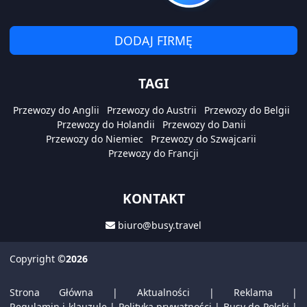
DODAJ FIRMĘ
TAGI
Przewozy do Anglii
Przewozy do Austrii
Przewozy do Belgii
Przewozy do Holandii
Przewozy do Danii
Przewozy do Niemiec
Przewozy do Szwajcarii
Przewozy do Francji
KONTAKT
biuro@busy.travel
Copyright
©2026
Strona Główna
|
Aktualności
|
Reklama
|
Regulamin i klauzule
|
Polityka prywatności
|
Busy do Polski
|