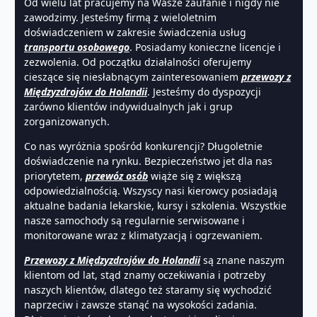
Od wielu lat pracujemy na Wasze zaufanie i nigdy nie
zawodzimy. Jesteśmy firmą z wieloletnim
doświadczeniem w zakresie świadczenia usług
transportu osobowego
. Posiadamy konieczne licencje i
zezwolenia. Od początku działalności oferujemy
cieszące się niesłabnącym zainteresowaniem
przewozy z
Międzyzdrojów do Holandii
. Jesteśmy do dyspozycji
zarówno klientów indywidualnych jak i grup
zorganizowanych.
Co nas wyróżnia spośród konkurencji? Długoletnie
doświadczenie na rynku. Bezpieczeństwo jet dla nas
priorytetem,
przewóz osób
wiąże się z większą
odpowiedzialnością. Wszyscy nasi kierowcy posiadają
aktualne badania lekarskie, kursy i szkolenia. Wszystkie
nasze samochody są regularnie serwisowane i
monitorowane wraz z klimatyzacją i ogrzewaniem.
Przewozy z Międzyzdrojów do Holandii
są znane naszym
klientom od lat, stąd znamy oczekiwania i potrzeby
naszych klientów, dlatego też staramy się wychodzić
naprzeciw i zawsze stanąć na wysokości zadania.