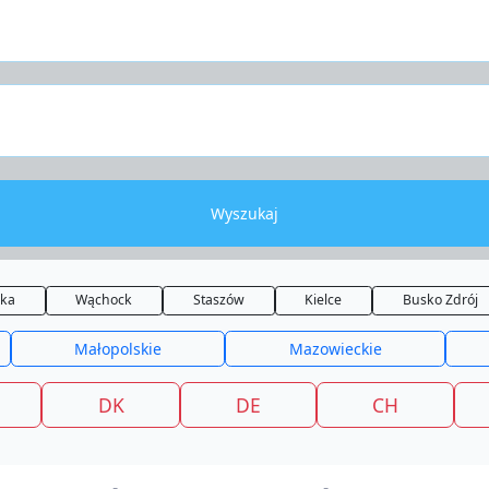
Wyszukaj
lka
Wąchock
Staszów
Kielce
Busko Zdrój
Małopolskie
Mazowieckie
DK
DE
CH