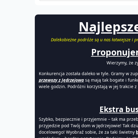
Najlepsz
Dalekobieżne podróże są u nas łatwiejsze i
Proponujem
Wierzymy, że z
Konkurencja została daleko w tyle. Gramy w zup
przewozy z Jędrzejowa
są mają tak bogate i funk
wiele godzin. Podróżni korzystają w jej trakcie 
Ekstra bus
Szybko, bezpiecznie i przyjemnie – tak ma prze
przyjedzie pod Twój dom w Jędrzejowie! Tak dz
docelowego! Wyobraź sobie, że za taki świetny