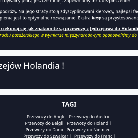
li bywalcy płacą jeszcze mniej. Zapewniamy też ubezpieczenie!
dróży. Na jego straży stoją zdyscyplinowani kierowcy, najlepsi fa
ienia jest to optymalne rozwiązanie. Ekstra
busy
są przystosowane
rzekonaj się jak znakomite są przewozy z Jędrzejowa do Holandi
ruchu pasażerskiego w wymiarze międzynarodowym opanowaliśmy do p
zejów Holandia !
TAGI
Przewozy do Anglii
Przewozy do Austrii
Przewozy do Belgii
Przewozy do Holandii
Przewozy do Danii
Przewozy do Niemiec
Przewozy do Szwajcarii
Przewozy do Francji