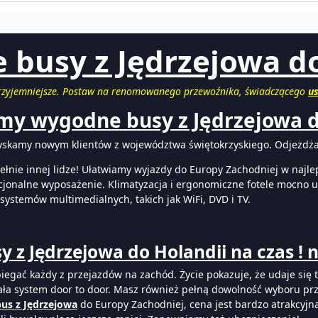
e busy z Jędrzejowa d
 przyjemniejsze. Postaw na renomowanego przewoźnika, świadczącego
u
y wygodne busy z Jędrzejowa d
yskamy nowym klientów z województwa świętokrzyskiego. Odjeżdż
ełnie innej lidze! Ułatwiamy wyjazdy do Europy Zachodniej w najl
cjonalne wyposażenie. Klimatyzacja i ergonomiczne fotele mocno uła
z systemów multimedialnych, takich jak WiFi, DVD i TV.
y z Jędrzejowa do Holandii na czas ! n
biegać każdy z przejazdów na zachód. Życie pokazuje, że udaje się
iała system door to door. Masz również pełną dowolność wyboru p
bus z Jędrzejowa
do Europy Zachodniej, cena jest bardzo atrakcyjna