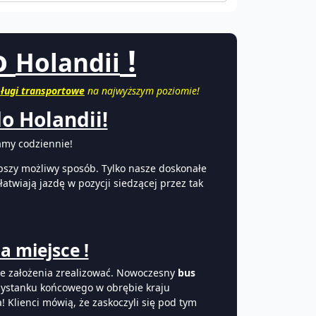
o
!
Holandii
sługi transportowe
na najwyższym poziomie!
o Holandii!
amy codziennie!
epszy możliwy sposób. Tylko nasze doskonałe
twiają jazdę w pozycji siedzącej przez tak
a miejsce !
 te założenia zrealizować. Nowoczesny
bus
rzystanku końcowego w obrębie kraju
! Klienci mówią, że zaskoczyli się pod tym