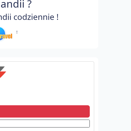
andii ?
ii codziennie !
!