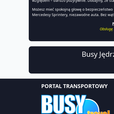
względem – bardzo pozytywnie. Dodajmy, że sta
Możesz mieć spokojną głowę o bezpieczeństwo po
Mercedesy Sprintery, niezawodne auta. Bez wątp
P
Obsługę 
Busy Jędr
PORTAL TRANSPORTOWY