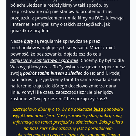
bólach! Siedzenia rozłożyliśmy w taki sposób, by
rozprostowanie nóg nie stanowiło problemu. Czas
przejazdu z powodzeniem umilą filmy na DVD, telewizja
i Internet. Pamiętaliśmy o takich szczegółach, jak
gniazdko z prądem.
Nasze
busy
są regularnie sprawdzane przez
mechaników w najlepszych serwisach. Możesz mieć
pewność, że bez szwanku dojedziesz do celu.
Bezpiecznie, komfortowo i sprawnie
. Chcemy, by był to dla
Was wyjątkowy czas. To Ty wybierasz gdzie rozpoczniesz
swoją
podróż tanim busem z Siedlec
do Holandii. Podaj
nam adres i przyjedziemy tam! Ta sama zasada działa
na terenie kraju, do którego docelowo zmierza dana
linia. Pomyśl ile czasu zaoszczędzisz? Ile pieniędzy
zostanie w Twojej kieszeni? Ile spokoju zyskasz?
Szczegółowo dbamy o to, by na pokładzie
busa
panowała
wyjątkowa atmosfera. Nasi pracownicy służą dobrą radą,
informacją na temat przejazdu i uśmiechem. Zakup biletu
na nasz kurs równoznaczny jest z posiadaniem
ubezpieczenia na czas przejazdu. Nie zapomnieliśmy o