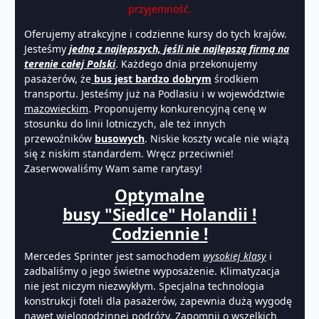
przyjemność.
Oferujemy atrakcyjne i codzienne kursy do tych krajów.
Jesteśmy
jedną z najlepszych, jeśli nie najlepszą firmą na
terenie całej Polski
. Każdego dnia przekonujemy
pasażerów, że
bus jest bardzo dobrym
środkiem
transportu. Jesteśmy już na Podlasiu i w województwie
mazowieckim
. Proponujemy konkurencyjną cenę w
stosunku do linii lotniczych, ale też innych
przewoźników
busowych
. Niskie koszty wcale nie wiążą
się z niskim standardem. Wręcz przeciwnie!
Zaserwowaliśmy Wam same rarytasy!
Optymalne
busy "Siedlce" Holandii !
Codziennie !
Mercedes Sprinter jest samochodem
wysokiej klasy
i
zadbaliśmy o jego świetne wyposażenie. Klimatyzacja
nie jest niczym niezwykłym. Specjalna technologia
konstrukcji foteli dla pasażerów, zapewnia dużą wygodę
nawet wielogodzinnej podróży. Zapomnij o wszelkich