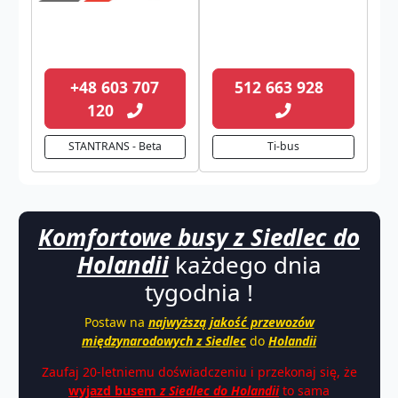
+48 603 707
512 663 928
120
STANTRANS - Beta
Ti-bus
Komfortowe busy z Siedlec do
Holandii
każdego dnia
tygodnia !
Postaw na
najwyższą jakość przewozów
międzynarodowych z Siedlec
do
Holandii
Zaufaj 20-letniemu doświadczeniu i przekonaj się, że
wyjazd busem
z
Siedlec do Holandii
to sama