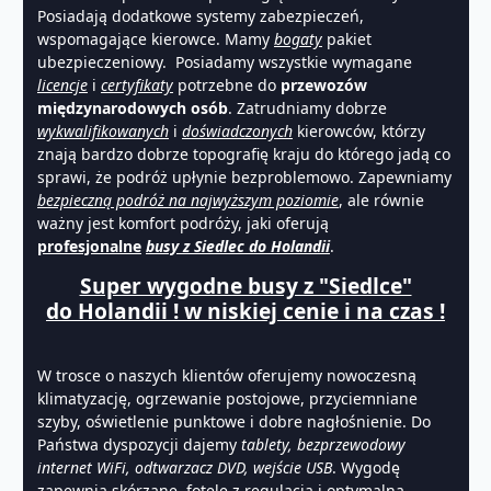
Posiadają dodatkowe systemy zabezpieczeń,
wspomagające kierowce. Mamy
bogaty
pakiet
ubezpieczeniowy. Posiadamy wszystkie wymagane
licencje
i
certyfikaty
potrzebne do
przewozów
międzynarodowych osób
. Zatrudniamy dobrze
wykwalifikowanych
i
doświadczonych
kierowców, którzy
znają bardzo dobrze topografię kraju do którego jadą co
sprawi, że podróż upłynie bezproblemowo. Zapewniamy
bezpieczną podróż na najwyższym poziomie
, ale równie
ważny jest komfort podróży, jaki oferują
profesjonalne
busy z Siedlec do Holandii
.
Super wygodne busy z "Siedlce"
do Holandii ! w niskiej cenie i na czas !
W trosce o naszych klientów oferujemy nowoczesną
klimatyzację, ogrzewanie postojowe, przyciemniane
szyby, oświetlenie punktowe i dobre nagłośnienie. Do
Państwa dyspozycji dajemy
tablety, bezprzewodowy
internet WiFi, odtwarzacz DVD, wejście USB
. Wygodę
zapewnią skórzane fotele z regulacją i optymalną