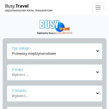
Busy.
Travel
MIĘDZYNARODOWY PORTAL TRANSPORTOWY
Typ usługi
Przewozy międzynarodowe
Z kraju
Wybierz...
Z miasta
Wybierz...