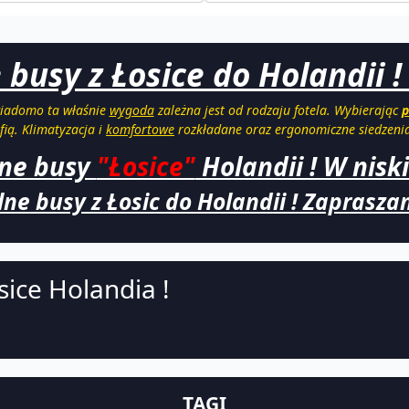
usy z Łosice do Holandii !
wiadomo ta właśnie
wygoda
zależna jest od rodzaju fotela. Wybierając
p
fią. Klimatyzacja i
komfortowe
rozkładane oraz ergonomiczne siedzenia 
ne busy
"Łosice"
Holandii ! W niski
ne busy z Łosic do Holandii ! Zapraszam
sice Holandia !
TAGI