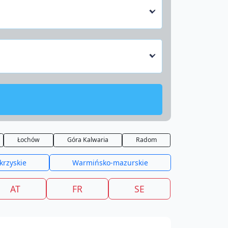
Łochów
Góra Kalwaria
Radom
krzyskie
Warmińsko-mazurskie
AT
FR
SE