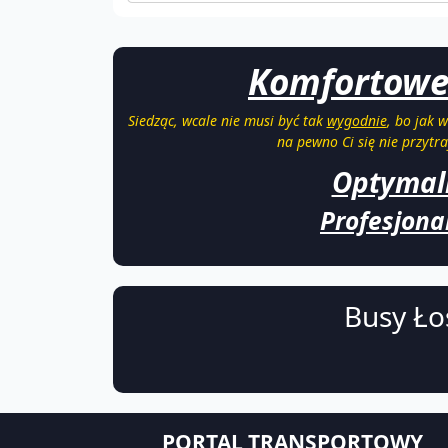
Komfortowe b
Siedząc, wcale nie musi być tak
wygodnie
, bo jak 
na pewno Ci się nie przytra
Optymal
Profesjonal
Busy Ło
PORTAL TRANSPORTOWY