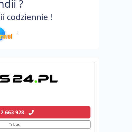
dii ?
i codziennie !
!
12 663 928
Ti-bus