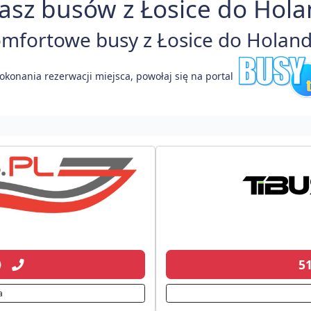
asz busów z Łosice do Holan
fortowe busy z Łosice do Holandi
okonania rezerwacji miejsca, powołaj się na portal
20
5
a