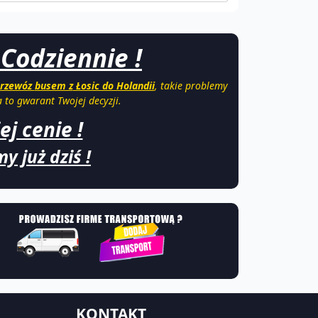
 Codziennie !
rzewóz
busem z
Łosic do Holandii
, takie problemy
to gwarant Twojej decyzji.
ej cenie !
y już dziś !
KONTAKT