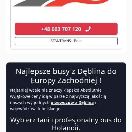
+48 603 707 120
STANTRANS - Beta
Najlepsze busy z Dęblina do
Europy Zachodniej !
Najtaniej wcale nie znaczy kiepsko! Absolutnie
wyjątkowe ceny idą w parze z najwyższą jakością
naszych wygodnych
przewozów z Dęblina
i
województwa lubelskiego.
Wybierz tani i profesjonalny bus do
Holandii.