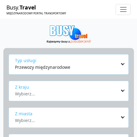
Busy.
Travel
MIĘDZYNARODOWY PORTAL TRANSPORTOWY
Typ usługi
Przewozy międzynarodowe
Z kraju
Wybierz...
Z miasta
Wybierz...