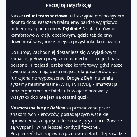
Poczuj tę satysfakcję!
Nasze
usługi transportowe
uatrakcyjnia mocno system
door to door. Pasażera traktujemy bardzo wyjątkowo i
odbieramy spod domu w
Dęblinie!
Działa to równie
komfortowo w kraju docelowym, gdzie też dajemy
dowolność w wyborze miejsca przystanku końcowego.
Do Europy Zachodniej dostaniesz się w wyjątkowym
klimacie, pełnym przyjaźni i uśmiechu – taki jest nasz
personel. Przejazd jest bardzo komfortowy, gdyż nasze
świetne busy mają dużo miejsca dla pasażerów oraz
funkcjonalne wyposażenie. Drogę z Dęblina umilą
systemy multimedialne (WiFi, TV i DVD), klimatyzacja
oraz ergonomiczne fotele ułatwiające przewozy.
Wszystko dopięte jest na ostatni guzik!
Nowoczesne busy z Dęblina
są prowadzone przez
znakomitych kierowców, posiadających wszelkie
uprawnienia, znających doskonale języki obce. Zawsze
są wyspani i w najlepszej kondycji fizycznej.
Bezpieczeństwo zapewnia jazda w duetach. Tej zasadzie