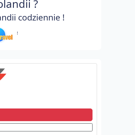
landii ?
dii codziennie !
!