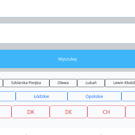
Wyszukaj
Szklarska Poręba
Oława
Lubań
Lewin Kłodz
Łódzkie
Opolskie
DK
DE
CH