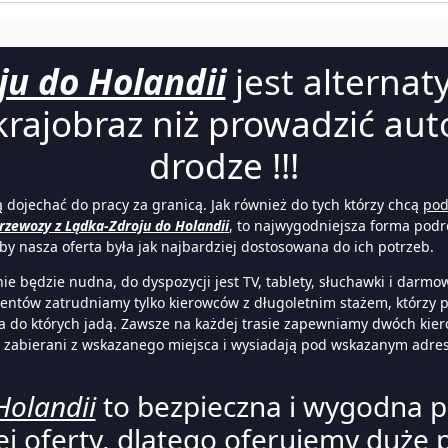
ju do Holandii
jest alternat
rajobraz niż prowadzić auto
drodze !!!
ą dojechać do pracy za granicą. Jak również do tych którzy chcą
po
rzewozy z Lądka-Zdroju do Holandii
, to najwygodniejsza forma podr
by nasza oferta była jak najbardziej dostosowana do ich potrzeb.
nie będzie nudna, do dyspozycji jest TV, tablety, słuchawki i dar
lientów zatrudniamy tylko kierowców z długoletnim stażem, którzy 
a do których jadą. Zawsze na każdej trasie zapewniamy dwóch kie
ą zabierani z wskazanego miejsca i wysiadają pod wskazanym adre
Holandii
to bezpieczna i wygodna 
ej oferty, dlatego oferujemy duże 