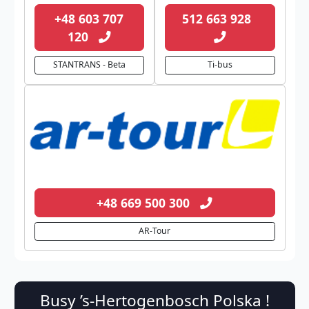
+48 603 707
512 663 928
120
STANTRANS - Beta
Ti-bus
+48 669 500 300
AR-Tour
Busy ’s-Hertogenbosch Polska !