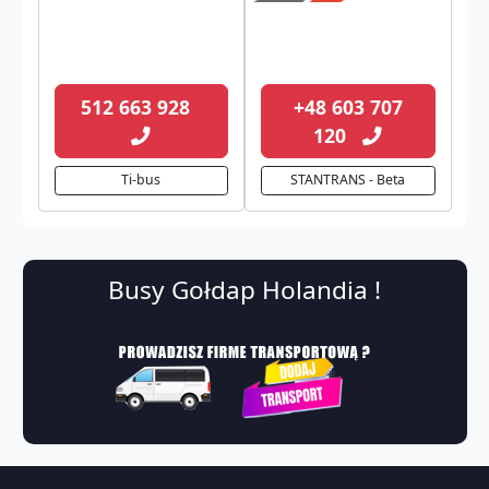
512 663 928
+48 603 707
120
Ti-bus
STANTRANS - Beta
Busy Gołdap Holandia !