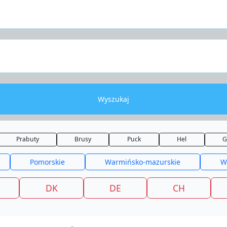
Wyszukaj
Prabuty
Brusy
Puck
Hel
G
Pomorskie
Warmińsko-mazurskie
W
DK
DE
CH