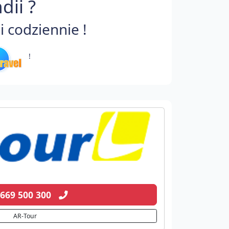
dii ?
 codziennie !
!
 669 500 300
AR-Tour