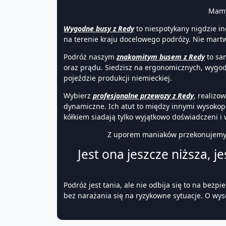
Mamy
Wygodne busy z Redy
to niespotykany nigdzie in
na terenie kraju docelowego podróży. Nie mart
Podróż naszym
znakomitym busem z Redy
to sam
oraz prądu. Siedzisz na ergonomicznych, wygod
pojeździe produkcji niemieckiej.
Wybierz
profesjonalne przewozy z Redy
, realizo
dynamiczne. Ich atut to między innymi wysoko
kółkiem siadają tylko wyjątkowo doświadczeni i 
Z uporem maniaków przekonujemy,
Jest ona jeszcze niższa, 
Podróż jest tania, ale nie odbija się to na bez
bez narażania się na ryzykowne sytuacje. O wys