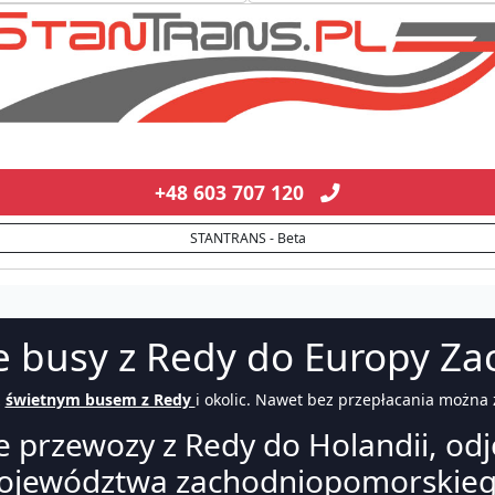
+48 603 707 120
STANTRANS - Beta
e busy z Redy do Europy Zac
ż
świetnym busem z Redy
i okolic. Nawet bez przepłacania można 
 przewozy z Redy do Holandii, odj
ojewództwa zachodniopomorskieg