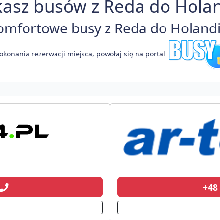
asz busów z Reda do Holan
mfortowe busy z Reda do Holandii
okonania rezerwacji miejsca, powołaj się na portal
+48