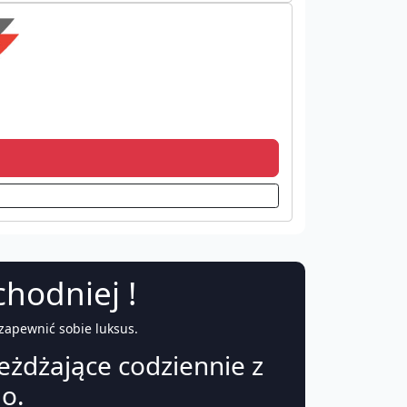
hodniej !
zapewnić sobie luksus.
eżdżające codziennie z
o.