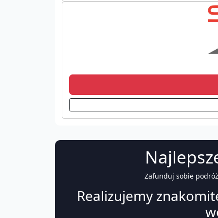
Najlepsz
Zafunduj sobie podró
Realizujemy znakomite
w