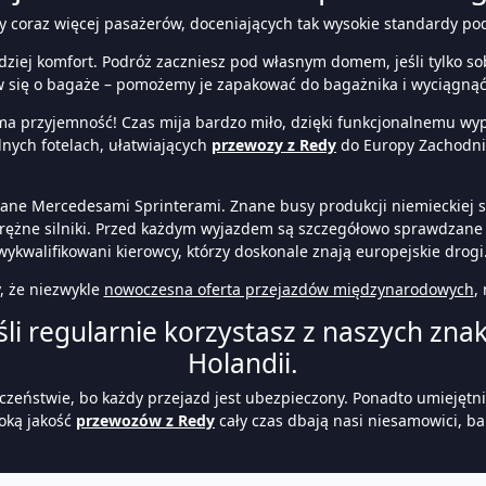
 coraz więcej pasażerów, doceniających tak wysokie standardy pod
dziej komfort. Podróż zaczniesz pod własnym domem, jeśli tylko s
w się o bagaże – pomożemy je zapakować do bagażnika i wyciągnąć
a przyjemność! Czas mija bardzo miło, dzięki funkcjonalnemu wypo
nych fotelach, ułatwiających
przewozy z Redy
do Europy Zachodnie
wane Mercedesami Sprinterami. Znane busy produkcji niemieckiej są
prężne silniki. Przed każdym wyjazdem są szczegółowo sprawdzan
wykwalifikowani kierowcy, którzy doskonale znają europejskie drogi
 że niezwykle
nowoczesna oferta przejazdów międzynarodowych
,
jeśli regularnie korzystasz z naszych z
Holandii.
pieczeństwie, bo każdy przejazd jest ubezpieczony. Ponadto umiejęt
oką jakość
przewozów z Redy
cały czas dbają nasi niesamowici, b