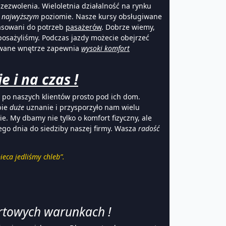
 zezwolenia. Wieloletnia działalność na rynku
a
najwyższym
poziomie. Nasze kursy obsługiwane
asowani do potrzeb
pasażerów
. Dobrze wiemy,
yposażyliśmy. Podczas jazdy możecie obejrzeć
owane wnętrze zapewnia
wysoki komfort
 i na czas !
y po naszych klientów prosto pod ich dom.
bie
duże
uznanie i przysporzyło nam wielu
e. My dbamy nie tylko o komfort fizyczny, ale
dego dnia do siedziby naszej firmy. Wasza
radość
eca jedliśmy chleb”.
rtowych warunkach !