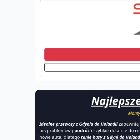
Najlepsze
Mamy 
Idealne przewozy z Gdynia do Holandii
zapewnią
bezproblemową
podróż
i szybkie dotarcie do c
nowe auta, dlatego
tanie
busy z Gdyni do Holand