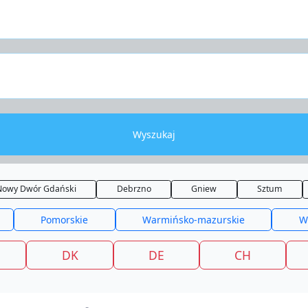
Wyszukaj
Nowy Dwór Gdański
Debrzno
Gniew
Sztum
Pomorskie
Warmińsko-mazurskie
W
DK
DE
CH