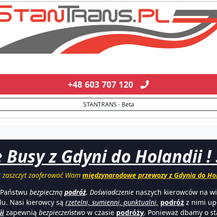
+48 603 707 120
STANTRANS - Beta
 Busy z Gdyni do Holandii !
zaszczyt zaoferować Wam
międzynarodowe przewozy z Gdynia do Hol
 Państwu
bezpieczną
podróż
.
Doświadczenie
naszych kierowców na wie
elu. Nasi kierowcy są
rzetelni, sumienni, punktualni,
podróż
z nimi up
ii
zapewnią
bezpieczeństwo
w czasie
podróży
. Ponieważ dbamy o sta