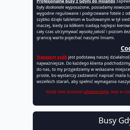
Profesjonalne busy z Gdyni do Holandii
zapewn
były
doskonale
wyposażone, posiadamy
nowocze
wygodne regulowane i podgrzewane fotele z odp
szybko dzięki tabletom w budowanym w tył sied
inaczej, kiedy za kółkiem siadają najlepsi kie
cały czas utrzymywać
wysoką jakość
i poziom
bez
granicę warto pojechać naszymi liniami.
Co
Transport osób
jest podstawą naszej działalnoś
najważniejsze. Do każdego klienta podchodzimy 
do nas, to my przyjedziemy w wskazane miejsce 
proste, bo wystarczy zadzwonić napisać maila l
wszelkich starań, aby spełnić wymagania naszyc
Każdy nasz przejazd
ubezpieczamy
, więc w cz
Busy Gdy