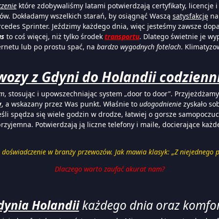
zenie
które zdobywaliśmy latami potwierdzają certyfikaty, licencje i
tów. Dokładamy wszelkich starań, by osiągnąć Waszą
satysfakcję
n
edes Sprinter. Jeździmy każdego dnia, więc jesteśmy zawsze dop
us
to coś więcej, niż tylko środek
transportu
. Dlatego świetnie je w
ernetu lub po prostu spać, na
bardzo wygodnych fotelach
. Klimatyz
wozy z Gdyni do Holandii codziennie
om
, stosując i upowszechniając system „door to door”. Przyjeżdżam
y
, a wskazany przez Was punkt. Właśnie to
udogodnienie
zyskało so
li spędza się wiele godzin w drodze, łatwiej o gorsze samopoczuci
przyjemna. Potwierdzają ją liczne telefony i maile, docierające każ
 doświadczenie w branży przewozów. Jak mawia klasyk: „Z niejednego pi
Dlaczego warto zaufać akurat nam?
ynia Holandii
każdego dnia oraz komfo