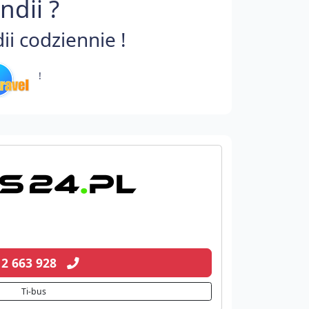
dii ?
i codziennie !
!
12 663 928
Ti-bus