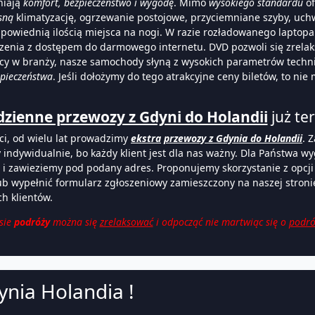
iają
komfort, bezpieczeństwo i wygodę
. Mimo
wysokiego standardu
of
sną
klimatyzację, ogrzewanie postojowe, przyciemniane szyby, uch
owiednią ilością miejsca na nogi. W razie rozładowanego laptopa
zenia z dostępem do darmowego internetu. DVD pozwoli się zrelak
rowcy w branży, nasze samochody słyną z wysokich parametrów techni
pieczeństwa
. Jeśli dołożymy do tego atrakcyjne ceny biletów, to nie
dzienne przewozy z Gdyni do Holandii
już ter
ci, od wielu lat prowadzimy
ekstra
przewozy z Gdynia do Holandii
. 
indywidualnie, bo każdy klient jest dla nas ważny. Dla Państwa wy
i zawieziemy pod podany adres. Proponujemy skorzystanie z opcji 
ub wypełnić formularz zgłoszeniowy zamieszczony na naszej stroni
h klientów.
asie
podróży
można się
zrelaksować
i odpocząć nie martwiąc się o
podró
nia Holandia !