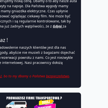
erujemy niską cenę. Dbamy o to aby nasze auta
wyty na napoje. Dla Państwa
wygody
mamy
 mamy gniazdka elektryczne. Czas upłynie
sować oglądając ciekawy film. Nie może być
cznych i są regularnie kontrolowane, tak by
 ma już żadnych wątpliwości, że z
Gdyni
za
az !
Zadowolenie naszych klientów jest dla nas
gody, abyście nie musieli z bagażami dojechać
rezerwacji powrotu z nami. Co jest niezwykle
e internetowej. Nasi pracownicy dołożą
ż
, bo to my dbamy o Państwa
bezpieczeństwo
.