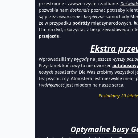
przestronne i zawsze czyste i zadbane.
Doświadc
pozwoliła nam
doskonale
poznać potrzeby klien
są przez
nowoczesne
i
bezpieczne
samochody Merc
że w przypadku
podróży
międzynarodowych
,
b
film na dvd, skorzystać z bezprzewodowego Int
przejazdu
.
Ekstra prze
Wprowadziliśmy
wygodę
na jeszcze
wyższy pozi
Przystanek końcowy to nie dworzec
autobusow
nowych
pasażerów. Dla Was zrobimy wszystko! Jeś
też psychiczny. Atmosfera jest niezwykle miła i 
i wdzięczność
jest miodem na nasze serca.
Posiadamy 20-letnie
Optymalne busy Gd