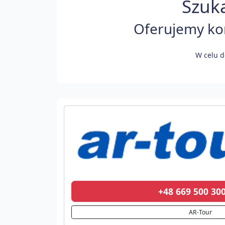
Szuk
Oferujemy kom
W celu d
+48 669 500 3
AR-Tour