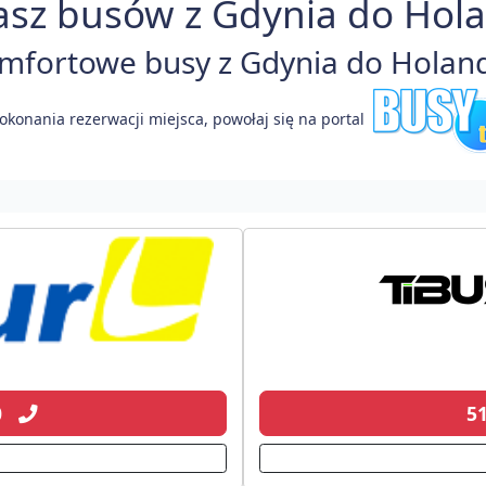
asz busów z Gdynia do Holan
fortowe busy z Gdynia do Holandi
okonania rezerwacji miejsca, powołaj się na portal
00
5