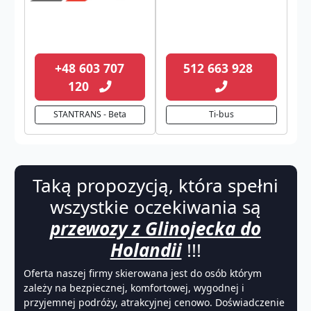
+48 603 707
512 663 928
120
STANTRANS - Beta
Ti-bus
Taką propozycją, która spełni
wszystkie oczekiwania są
przewozy z Glinojecka do
Holandii
!!!
Oferta naszej firmy skierowana jest do osób którym
zależy na bezpiecznej, komfortowej, wygodnej i
przyjemnej podróży, atrakcyjnej cenowo. Doświadczenie