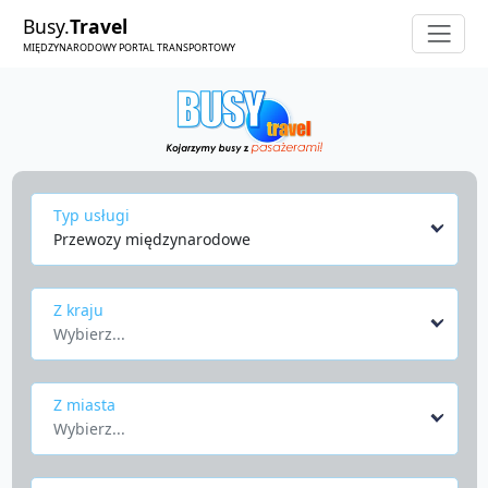
Busy.
Travel
MIĘDZYNARODOWY PORTAL TRANSPORTOWY
Typ usługi
Przewozy międzynarodowe
Z kraju
Wybierz...
Z miasta
Wybierz...