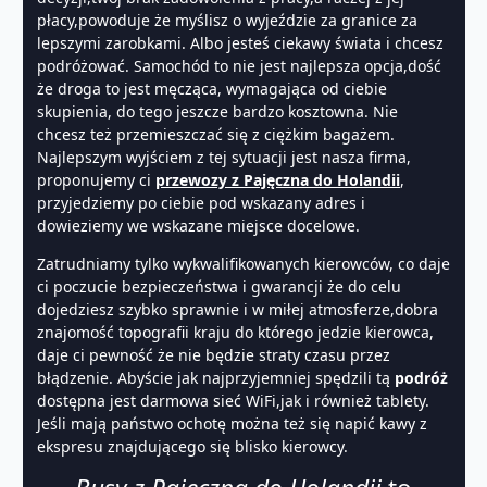
płacy,powoduje że myślisz o wyjeździe za granice za
lepszymi zarobkami. Albo jesteś ciekawy świata i chcesz
podróżować. Samochód to nie jest najlepsza opcja,dość
że droga to jest męcząca, wymagająca od ciebie
skupienia, do tego jeszcze bardzo kosztowna. Nie
chcesz też przemieszczać się z ciężkim bagażem.
Najlepszym wyjściem z tej sytuacji jest nasza firma,
proponujemy ci
przewozy z Pajęczna do Holandii
,
przyjedziemy po ciebie pod wskazany adres i
dowieziemy we wskazane miejsce docelowe.
Zatrudniamy tylko wykwalifikowanych kierowców, co daje
ci poczucie bezpieczeństwa i gwarancji że do celu
dojedziesz szybko sprawnie i w miłej atmosferze,dobra
znajomość topografii kraju do którego jedzie kierowca,
daje ci pewność że nie będzie straty czasu przez
błądzenie. Abyście jak najprzyjemniej spędzili tą
podróż
dostępna jest darmowa sieć WiFi,jak i również tablety.
Jeśli mają państwo ochotę można też się napić kawy z
ekspresu znajdującego się blisko kierowcy.