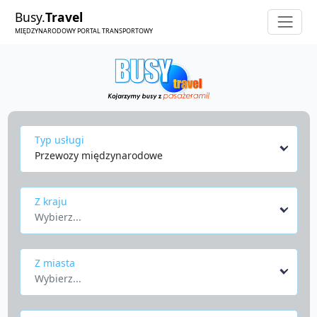
Busy.
Travel
MIĘDZYNARODOWY PORTAL TRANSPORTOWY
Typ usługi
Przewozy międzynarodowe
Z kraju
Wybierz...
Z miasta
Wybierz...