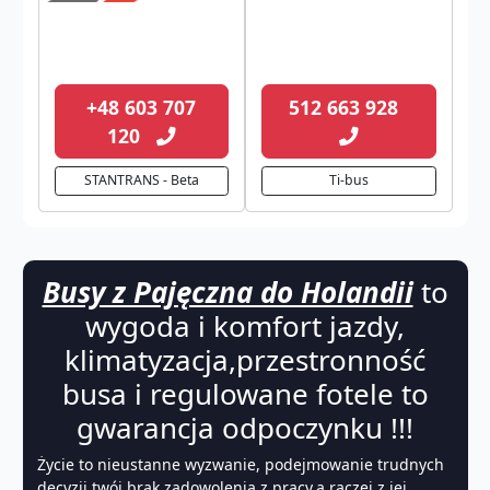
+48 603 707
512 663 928
120
STANTRANS - Beta
Ti-bus
Busy z Pajęczna do Holandii
to
wygoda i komfort jazdy,
klimatyzacja,przestronność
busa i regulowane fotele to
gwarancja odpoczynku !!!
Życie to nieustanne wyzwanie, podejmowanie trudnych
decyzji,twój brak zadowolenia z pracy,a raczej z jej