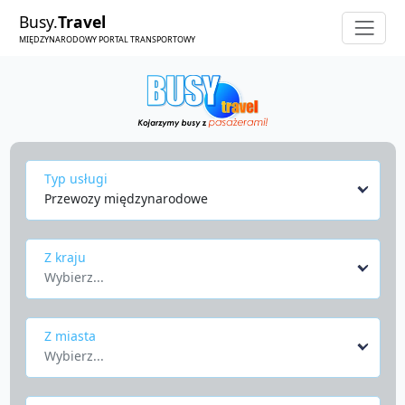
Busy.
Travel
MIĘDZYNARODOWY PORTAL TRANSPORTOWY
Typ usługi
Przewozy międzynarodowe
Z kraju
Wybierz...
Z miasta
Wybierz...