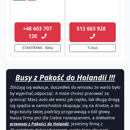
+48 603 707
512 663 928
120
STANTRANS - Beta
Ti-bus
Busy z Pakość do Holandii !!!
Zbliżają się wakacje, doszedłeś do wniosku że warto było
by wyjechać,odpocząć. A może chcesz pracować za
granicą? Masz auto ale wiesz jak ciężko, tak długą drogę
się spędza w samochodzie skupiając się na drodze, a do
tego koszty takiej podróży przyprawiają o ból głowy.
Nasza firma jest dla Ciebie rozwiązaniem, a dokładnie
przewozy z Pakości do Holandii
. Jesteśmy firmą z
długoletnim doświadczeniem, wartą tego aby nam