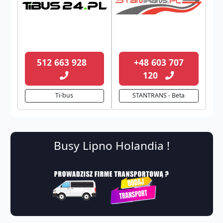
512 663 928
+48 603 707
120
Ti-bus
STANTRANS - Beta
Busy Lipno Holandia !